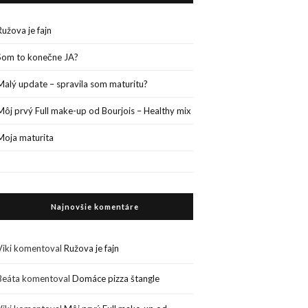
Ružova je fajn
Som to konečne JA?
Malý update – spravila som maturitu?
Môj prvý Full make-up od Bourjois – Healthy mix
Moja maturita
Najnovšie komentáre
Viki
komentoval
Ružova je fajn
Beáta
komentoval
Domáce pizza štangle