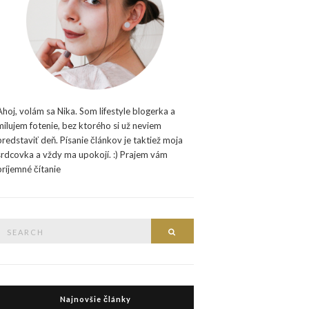
Ahoj, volám sa Nika. Som lifestyle blogerka a
milujem fotenie, bez ktorého si už neviem
predstaviť deň. Písanie článkov je taktiež moja
srdcovka a vždy ma upokojí. :) Prajem vám
príjemné čítanie
Search
Search
or:
Najnovšie články