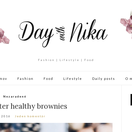
Fashion | Lifestyle | Food
mov
Fashion
Food
Lifestyle
Daily posts
O 
Nezaradené
ter healthy brownies
a 2016
Jeden komentár