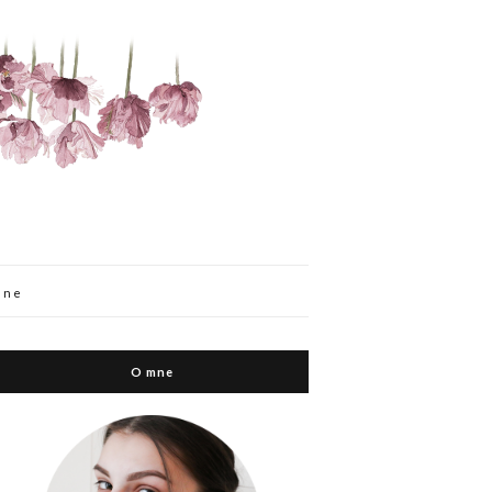
mne
O mne