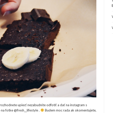
to rozhodnete upiecť nezabudnite odfotiť a dať na instagram s
a fotke @fresh__lifestyle .
Budem moc rada ak okomentujete,