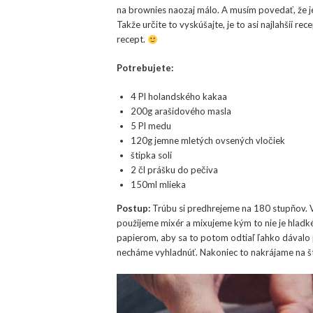
na brownies naozaj málo. A musím povedať, že je
Takže určite to vyskúšajte, je to asi najlahšíí r
recept.
Potrebujete:
4 Pl holandského kakaa
200g arašidového masla
5 Pl medu
120g jemne mletých ovsených vločiek
štipka soli
2 čl prášku do pečiva
150ml mlieka
Postup:
Trúbu si predhrejeme na 180 stupňov. V
použijeme mixér a mixujeme kým to nie je hlad
papierom, aby sa to potom odtiaľ ľahko dávalo 
necháme vyhladnúť. Nakoniec to nakrájame na 