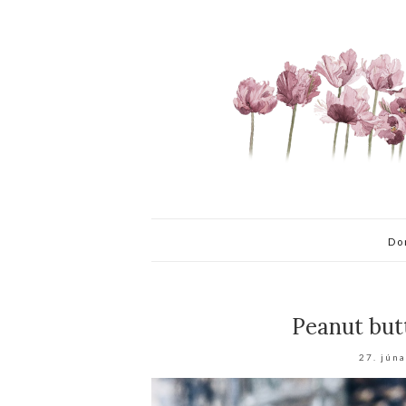
Do
Peanut but
27. jún