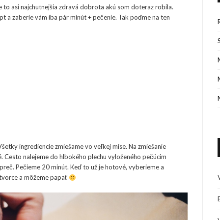
 to asi najchutnejšia zdravá dobrota akú som doteraz robila.
ecept a zaberie vám iba pár minút + pečenie. Tak poďme na ten
šetky ingrediencie zmiešame vo veľkej mise. Na zmiešanie
ké. Cesto nalejeme do hlbokého plechu vyloženého pečúcim
preč. Pečieme 20 minút. Keď to už je hotové, vyberieme a
štvorce a môžeme papať