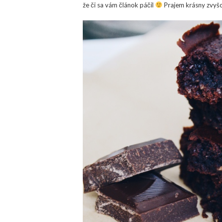
že či sa vám článok páčil
Prajem krásny zvyšo