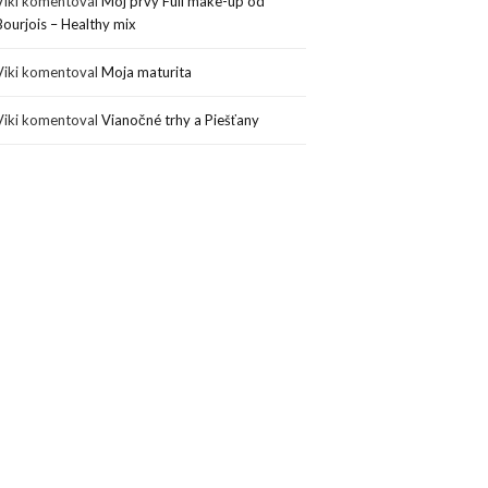
Viki
komentoval
Môj prvý Full make-up od
Bourjois – Healthy mix
Viki
komentoval
Moja maturita
Viki
komentoval
Vianočné trhy a Piešťany