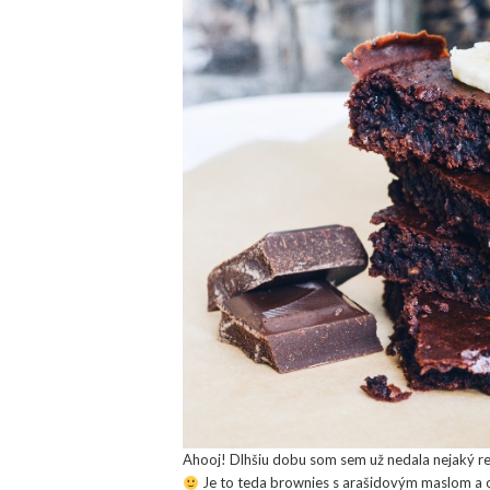
Ahooj! Dlhšiu dobu som sem už nedala nejaký rec
Je to teda brownies s arašidovým maslom a o