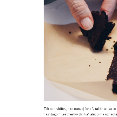
Tak ako vidíte, je to naozaj ľahké, takže ak sa 
hashtagom „eatfreshwithnika“ alebo ma označte n