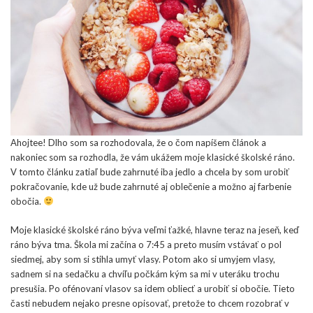
Ahojtee! Dlho som sa rozhodovala, že o čom napíšem článok a
nakoniec som sa rozhodla, že vám ukážem moje klasické školské ráno.
V tomto článku zatiaľ bude zahrnuté iba jedlo a chcela by som urobiť
pokračovanie, kde už bude zahrnuté aj oblečenie a možno aj farbenie
obočia.
Moje klasické školské ráno býva veľmi ťažké, hlavne teraz na jeseň, keď
ráno býva tma. Škola mi začína o 7:45 a preto musím vstávať o pol
siedmej, aby som si stihla umyť vlasy. Potom ako si umyjem vlasy,
sadnem si na sedačku a chvíľu počkám kým sa mi v uteráku trochu
presušia. Po ofénovaní vlasov sa idem obliecť a urobiť si obočie. Tieto
časti nebudem nejako presne opisovať, pretože to chcem rozobrať v