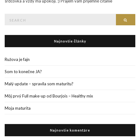
srdcovka a vždy ma upokojí. :) Prajem vám príjemné čítanie
Search
Searc
for:
Najnovšie články
Ružova je fajn
Som to konečne JA?
Malý update – spravila som maturitu?
Môj prvý Full make-up od Bourjois – Healthy mix
Moja maturita
Najnovšie komentáre