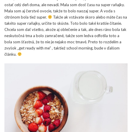
ostať celý deň doma, ale nevadí. Mala som dosť času na super raňajky.
Mala som aj čerstvé ovocie, takže to bolo naozaj super. A voda s
citrónom bola tiež super.
Takže ak vstávate skoro alebo máte čas na
takéto super raňajky, určite to skúste. Toto bolo také kratšie čítanie.
Chcela som dať všetko, akože aj oblečenie a tak, ale dnes ráno bola tak
neskutočná tma a bolo zamračené, takže som ledva odfotila toto a
bola som šťastná, že to nie je nejako moc tmavé. Preto to rozdelím a
zvyšok „get ready with me“ , taktiež school morning, bude v ďalšom
článku.