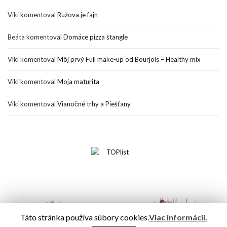
Viki
komentoval
Ružova je fajn
Beáta
komentoval
Domáce pizza štangle
Viki
komentoval
Môj prvý Full make-up od Bourjois – Healthy mix
Viki
komentoval
Moja maturita
Viki
komentoval
Vianočné trhy a Piešťany
Táto stránka používa súbory cookies.
Viac informácií.