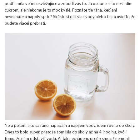
podľa mňa veľmi osviežujúce a zobudí vás to. Ja osobne si to nesladím
cukrom, ale niekomu je to moc kyslé. Poznáte tie rána, keď ani
nevnímate a napoly spíte? Skúste si dať viac vody alebo tak a uvidíte, že
budete viacej prebratí.
No a potom ako sa ráno napapám a napijem vody, idem rovno do školy.
Dnes to bolo super, pretože som išla do školy až na 4. hodinu, kvôli
tomu, že nám odstavili vodu. Aj tak nechápem, prečo sme už nemohli