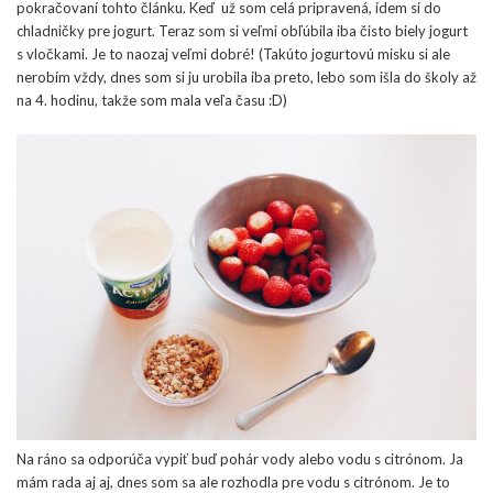
pokračovaní tohto článku. Keď už som celá pripravená, idem si do
chladničky pre jogurt. Teraz som si veľmi obľúbila iba čisto biely jogurt
s vločkami. Je to naozaj veľmi dobré! (Takúto jogurtovú misku si ale
nerobím vždy, dnes som si ju urobila iba preto, lebo som išla do školy až
na 4. hodinu, takže som mala veľa času :D)
Na ráno sa odporúča vypiť buď pohár vody alebo vodu s citrónom. Ja
mám rada aj aj, dnes som sa ale rozhodla pre vodu s citrónom. Je to