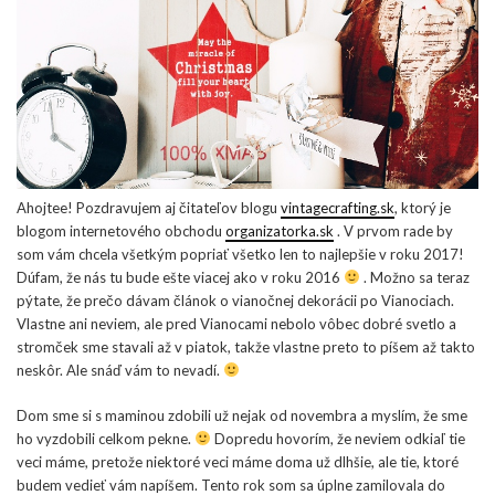
Ahojtee! Pozdravujem aj čitateľov blogu
vintagecrafting.sk
, ktorý je
blogom internetového obchodu
organizatorka.sk
. V prvom rade by
som vám chcela všetkým popriať všetko len to najlepšie v roku 2017!
Dúfam, že nás tu bude ešte viacej ako v roku 2016
. Možno sa teraz
pýtate, že prečo dávam článok o vianočnej dekorácii po Vianociach.
Vlastne ani neviem, ale pred Vianocami nebolo vôbec dobré svetlo a
stromček sme stavali až v piatok, takže vlastne preto to píšem až takto
neskôr. Ale snáď vám to nevadí.
Dom sme si s maminou zdobili už nejak od novembra a myslím, že sme
ho vyzdobili celkom pekne.
Dopredu hovorím, že neviem odkiaľ tie
veci máme, pretože niektoré veci máme doma už dlhšie, ale tie, ktoré
budem vedieť vám napíšem. Tento rok som sa úplne zamilovala do