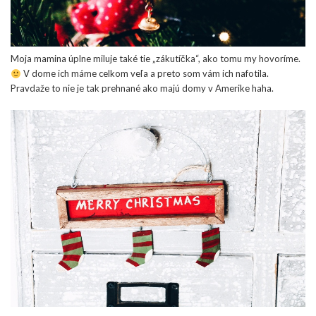
Moja mamina úplne miluje také tie „zákutíčka“, ako tomu my hovoríme.
V dome ich máme celkom veľa a preto som vám ich nafotila.
Pravdaže to nie je tak prehnané ako majú domy v Amerike haha.