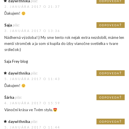
daywithnika
píše:
ODPOVEDAŤ
2. JANUÁRA 2017 O 21:37
Ďakujem!
Saja
píše:
ODPOVEDAŤ
3. JANUÁRA 2017 O 13:36
Nádherná výzdoba!:) My sme tento rok nejak extra nezdobili, máme len
menší stromček a ja som si kupila do izby vianočne svetielka v tvare
srdiečok:)
Saja Frey blog
daywithnika
píše:
ODPOVEDAŤ
5. JANUÁRA 2017 O 11:43
Ďakujem!
Šárka
píše:
ODPOVEDAŤ
4. JANUÁRA 2017 O 15:59
Vánoční krása ve Tvém stylu.
daywithnika
píše:
ODPOVEDAŤ
5. JANUÁRA 2017 O 11:44