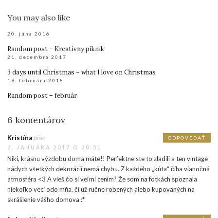
You may also like
20. júna 2016
Random post – Kreatívny piknik
21. decembra 2017
3 days until Christmas – what I love on Christmas
19. februára 2018
Random post – február
6 komentárov
Kristína
píše:
ODPOVEDAŤ
2. JANUÁRA 2017 O 20:51
Niki, krásnu výzdobu doma máte!! Perfektne ste to zladili a ten vintage
nádych všetkých dekorácií nemá chybu. Z každého „kúta“ číha vianočná
atmosféra <3 A vieš čo si veľmi cením? Že som na fotkách spoznala
niekoľko vecí odo mňa, či už ručne robených alebo kupovaných na
skrášlenie vášho domova :*