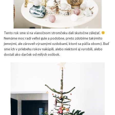
Tento rok sme si na vianočnom stromčeku dali skutočne záležať.
Nemáme moc radi veľké gule a podobne, preto zdobíme takýmito
jemnými, ale zároveň výraznými ozdobami, ktoré sa páčia obom:). Buď
sme ich v priebehu rokov nakúpili, alebo niektoré aj vyrobili, alebo
dostali ako darček od milých osôbok.