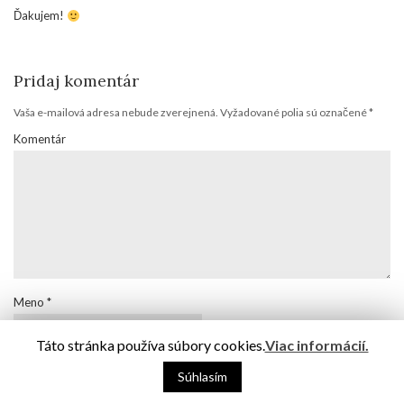
Ďakujem!
Pridaj komentár
Vaša e-mailová adresa nebude zverejnená.
Vyžadované polia sú označené
*
Komentár
Meno
*
Táto stránka používa súbory cookies.
Viac informácií.
Email
*
Súhlasím