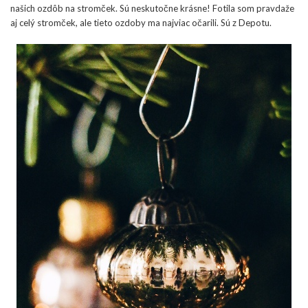
našich ozdôb na stromček. Sú neskutočne krásne! Fotila som pravdaže
aj celý stromček, ale tieto ozdoby ma najviac očarili. Sú z Depotu.